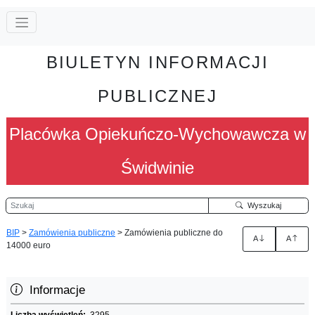
BIULETYN INFORMACJI
PUBLICZNEJ
Placówka Opiekuńczo-Wychowawcza w
Świdwinie
Szukaj
Wyszukaj
BIP
>
Zamówienia publiczne
>
Zamówienia publiczne do
A
A
14000 euro
Informacje
Liczba wyświetleń:
3295