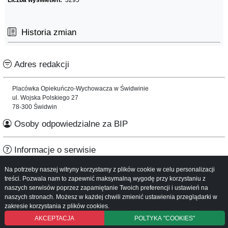
Historia zmian
Adres redakcji
Placówka Opiekuńczo-Wychowacza w Świdwinie
ul. Wojska Polskiego 27
78-300 Świdwin
Osoby odpowiedzialne za BIP
Informacje o serwisie
Na potrzeby naszej witryny korzystamy z plików cookie w celu personalizacji
Mapa serwisu
treści. Pozwala nam to zapewnić maksymalną wygodę przy korzystaniu z
Instrukcja obsługi
naszych serwisów poprzez zapamiętanie Twoich preferencji i ustawień na
naszych stronach. Możesz w każdej chwili zmienić ustawienia przeglądarki w
zakresie korzystania z plików cookies.
AKCEPTACJA
POLTYKA "COOKIES"